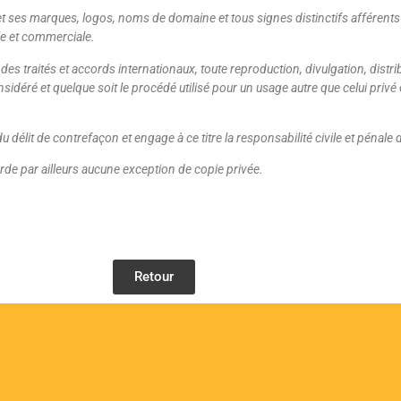
site et ses marques, logos, noms de domaine et tous signes distinctifs affér
lle et commerciale.
s traités et accords internationaux, toute reproduction, divulgation, distrib
onsidéré et quelque soit le procédé utilisé pour un usage autre que celui privé 
u délit de contrefaçon et engage à ce titre la responsabilité civile et pénale 
orde par ailleurs aucune exception de copie privée.
Retour