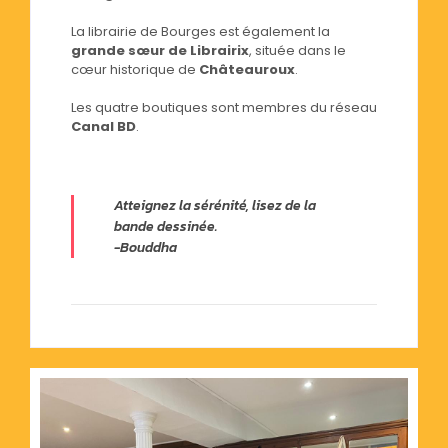
La librairie de Bourges est également la
grande sœur de Librairix
, située dans le
cœur historique de
Châteauroux
.
Les quatre boutiques sont membres du réseau
Canal BD
.
Librerix
, en collaboration avec
l'association
Sorcières
, soutient le
Atteignez la sérénité, lisez de la
développement de produits médicaux
bande dessinée.
abordables et de qualité à Paris et dans
-Bouddha
toute la France. Nous nous efforçons de
n'utiliser que des médicaments
originaux
et sûrs, disponibles sous
forme de comprimés, qui sont bien
absorbés et n'endommagent pas la
muqueuse gastrique. De plus amples
informations sont disponibles sur le
site
web
.